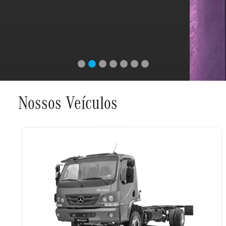
Atego
Tenho interesse
Novo Axor