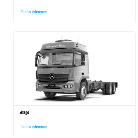
Central de Atendimento
Precisa de uma ajuda ou quer tirar alguma dúvida? Envia
uma mensagem para a nossa Central de Atendimento e
nossa equipe especializada irá entrar em contato com
você rapidinho.